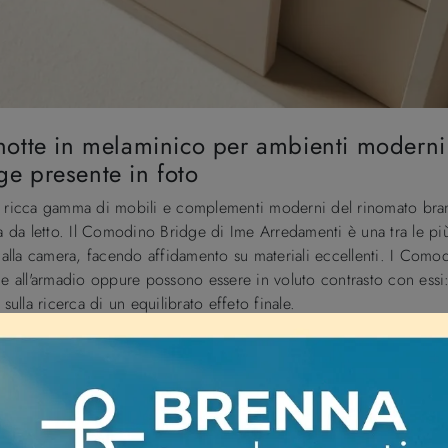
otte in melaminico per ambienti moderni:
e presente in foto
na ricca gamma di mobili e complementi moderni del rinomato bran
da letto. Il Comodino Bridge di Ime Arredamenti è una tra le più
ù alla camera, facendo affidamento su materiali eccellenti. I Com
 e all'armadio oppure possono essere in voluto contrasto con essi: l
sulla ricerca di un equilibrato effeto finale.
CARATTERISTICHE