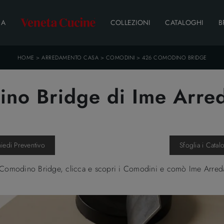
DA
COLLEZIONI
CATALOGHI
B
HOME
>
ARREDAMENTO CASA
>
COMODINI
>
426 COMODINO BRIDGE
no Bridge di Ime Arre
hiedi Preventivo
Sfoglia i Catal
 Comodino Bridge, clicca e scopri i Comodini e comò Ime Arredame