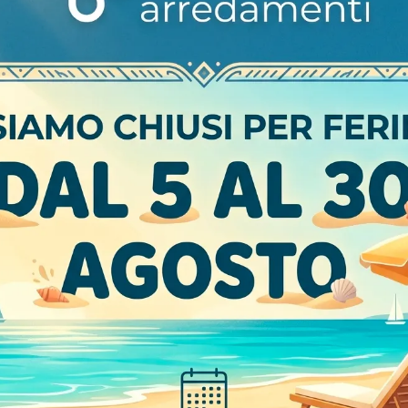
Marca
Materiale
Stile
I più visti a :
Non
ntamento
426 Comò Bri