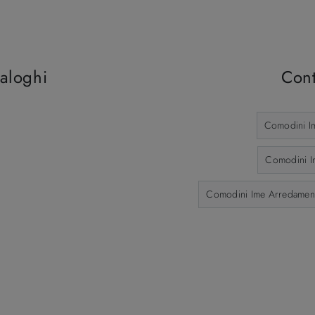
taloghi
Cont
Comodini I
Comodini Im
Comodini Ime Arredament